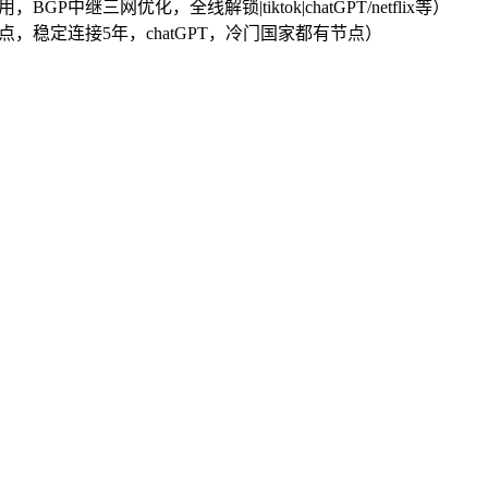
，BGP中继三网优化，全线解锁|tiktok|chatGPT/netflix等）
PL节点，稳定连接5年，chatGPT，冷门国家都有节点）