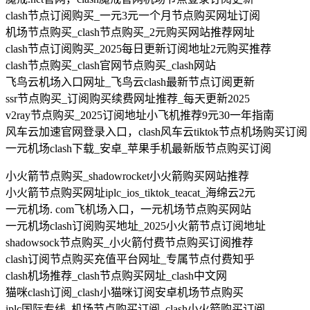
clash节点订阅购买_一元3元一个月节点购买网址订阅
机场节点购买_clash节点购买_2元购买网站推荐网址
clash节点订阅购买_2025每日更新订阅地址2元购买推荐
clash节点购买_clash官网节点购买_clash网站
飞鸟云机场入口网址_飞鸟云clash最新节点订阅更新
ssr节点购买_订阅购买续费网址推荐_每天更新2025
v2ray节点购买_2025订阅地址小飞机推荐9元30一年指南
风车云加速官网登录入口，clash风车云tiktok节点机场购买订阅
一元机场clash下载_安卓_苹果手机最新版节点购买订阅
小火箭节点购买_shadowrocket小火箭购买网站推荐
小火箭节点购买网址iplc_ios_tiktok_teacat_海绵云2元
一元机场. com飞机场入口，一元机场节点购买网站
一元机场clash订阅购买地址_2025小火箭节点订阅地址
shadowsock节点购买_小火箭付费节点购买订阅推荐
clash订阅节点购买充值平台网址_专属节点付费知乎
clash机场推荐_clash节点购买网址_clash中文网
猫咪clash订阅_clash小猫咪订阅安卓机场节点购买
iplc国际专线_机场节点购买订阅_clash小火箭购买订阅