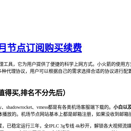
一月节点订阅购买续费
的网络代理工具，它为用户提供了便捷的科学上网方式。小火箭的使用
Trojan等多种代理协议，用户可以根据自己的需求选择合适的协
值得买,排名不分先后）
v2ray、shadowrocket、vmess都是有各类机场客服端下载的。
小白以
体播放的。机场节点网站基本上都是邮箱注册，如果没收到邮箱
，已稳定运行三年，全IPLC 3g专线 4k秒开，解锁各大视频流媒体及ch