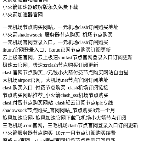
小火箭加速器破解版永久免费下载
小火箭加速器官网
一元机场节点购买网站，一元机场clash订阅购买地址
小火箭shadowsock_服务器节点购买_机场节点购买
一元机场官网登录入口，一元机场clash订阅购买
ikuuu官网登录入口，ikuuu官网节点购买订阅更新
云上极速官网，云上极速yunfast节点官网登录入口订阅更新
极速云官网，极速云clash节点购买订阅更新
clash官网节点购买_2元钱小火箭付费节点购买网站自由猫
大机场airport官网，大机场.net节点官网订阅地址
clash购买入口_付费节点购买_clash机场订阅链接
节点购买网站推荐_小火箭clash_ssr机场节点购买
clash付费节点购买网站_clash轻云订阅节点iplc专线
shadowsock节点购买_官网网站_节点购买8元一个月
旋风加速官网- 旋风加速官网下载飞机场小火箭节点订阅
三毛机场.com官网，三毛机场clash节点官网登录入口订阅更新
小火箭服务器节点购买_10元一月节点订阅购买续费
魔戒.net官网，clash魔戒官网机场节点登录订阅更新